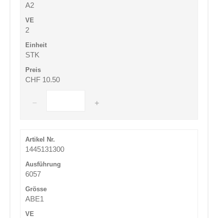
A2
2
STK
CHF 10.50
1445131300
6057
ABE1