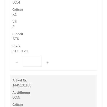
6054
K1
2
STK
CHF 8.20
1445131100
6055