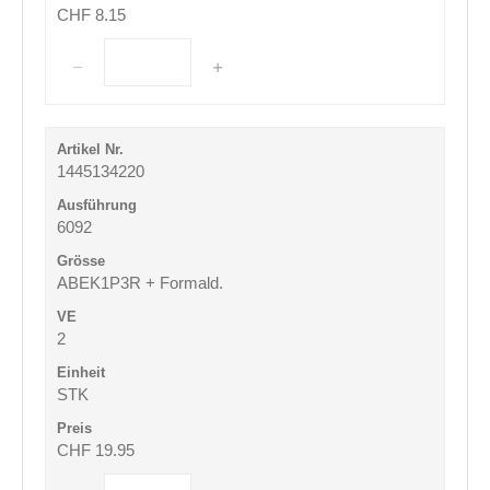
CHF 8.15
1445134220
6092
ABEK1P3R + Formald.
2
STK
CHF 19.95