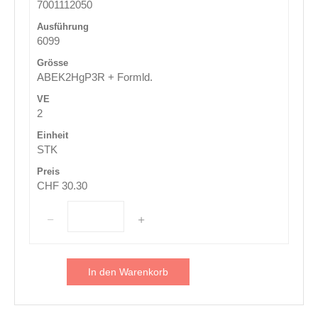
7001112050
6099
ABEK2HgP3R + Formld.
2
STK
CHF 30.30
In den Warenkorb