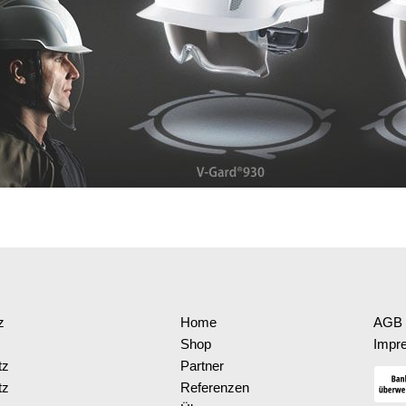
z
Home
AGB 
Shop
Impr
tz
Partner
tz
Referenzen