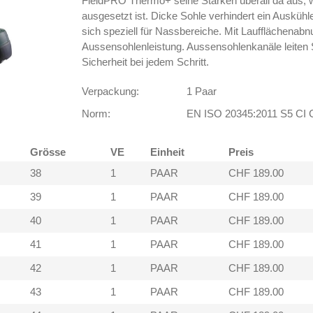
FieldPRO Thermo+ seine Stärken überall da aus, 
ausgesetzt ist. Dicke Sohle verhindert ein Auskühl
sich speziell für Nassbereiche. Mit Laufflächenab
Aussensohlenleistung. Aussensohlenkanäle leiten
Sicherheit bei jedem Schritt.
Verpackung:
1 Paar
Norm:
EN ISO 20345:2011 S5 CI
Grösse
VE
Einheit
Preis
38
1
PAAR
CHF 189.00
39
1
PAAR
CHF 189.00
40
1
PAAR
CHF 189.00
41
1
PAAR
CHF 189.00
42
1
PAAR
CHF 189.00
43
1
PAAR
CHF 189.00