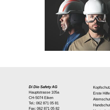
Di Dio Safety AG
Kopfschut
Hauptstrasse 105a
Erste Hilfe
CH-5074 Eiken
Atemschu
Tel.: 062 871 05 81
Handschu
Fax: 062 871 05 82