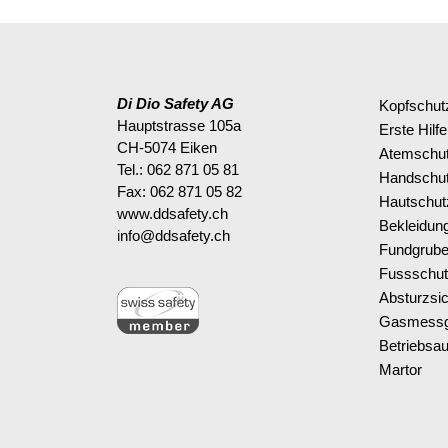
Di Dio Safety AG
Kopfschut
Hauptstrasse 105a
Erste Hilfe
CH-5074 Eiken
Atemschu
Tel.: 062 871 05 81
Handschu
Fax: 062 871 05 82
Hautschut
www.ddsafety.ch
Bekleidun
info@ddsafety.ch
Fundgrub
Fussschu
Absturzsi
Gasmessg
Betriebsau
Martor