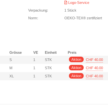
Logo-Service
Verpackung:
1 Stück
Norm:
OEKO-TEX® zertifiziert
Grösse
VE
Einheit
Preis
Aktion
CHF 40.00
S
1
STK
Aktion
CHF 40.00
M
1
STK
Aktion
CHF 40.00
XL
1
STK