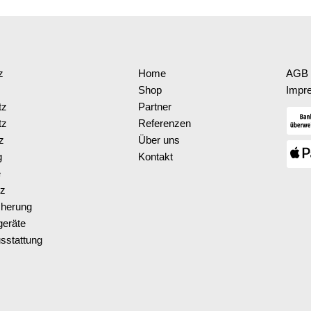
z
Home
AGB 
Shop
Impr
tz
Partner
tz
Referenzen
z
Über uns
g
Kontakt
e
tz
cherung
eräte
sstattung