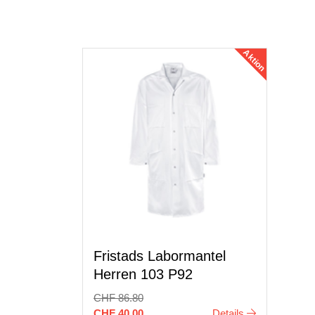
Aktion
Fristads Labormantel
Herren 103 P92
CHF 86.80
CHF 40.00
Details