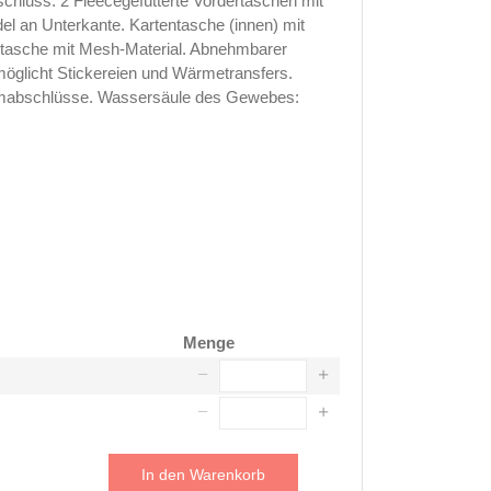
chluss. 2 Fleecegefütterte Vordertaschen mit
el an Unterkante. Kartentasche (innen) mit
entasche mit Mesh-Material. Abnehmbarer
möglicht Stickereien und Wärmetransfers.
Armabschlüsse. Wassersäule des Gewebes:
Menge
In den Warenkorb