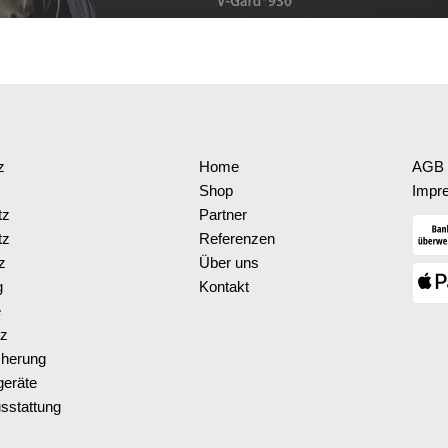
z
Home
AGB 
Shop
Impr
tz
Partner
tz
Referenzen
z
Über uns
g
Kontakt
e
tz
cherung
eräte
sstattung