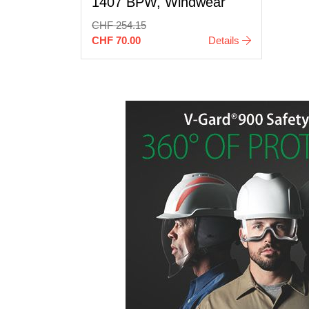
1407 BPW, Windwear
CHF 254.15
CHF 70.00
Details