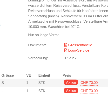
Lüftungsöffnungen im Achselbereich, mit Reissvers
wasserdichtem Reissverschluss. Verstellbare Kord
Reissverschluss und Schlaufe für Kopfhörer. Inn
Schneefang (innen). Reissverschluss im Futter er
Ärmeltasche mit Reissverschluss. Verstellbare 
10.000 mm. Waschbar bei 40° C.
Nur so lange Vorrat!
Dokumente:
Grössentabelle
Logo-Service
Verpackung:
1 Stück
Grösse
VE
Einheit
Preis
Aktion
CHF 70.00
S
1
STK
Aktion
CHF 70.00
L
1
STK