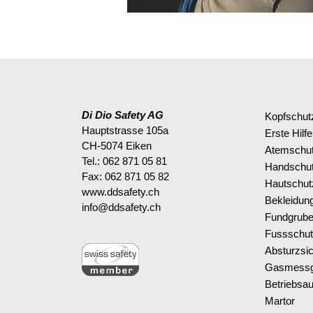
Di Dio Safety AG
Kopfschut
Hauptstrasse 105a
Erste Hilfe
CH-5074 Eiken
Atemschu
Tel.: 062 871 05 81
Handschu
Fax: 062 871 05 82
Hautschut
www.ddsafety.ch
Bekleidun
info@ddsafety.ch
Fundgrub
Fussschu
Absturzsi
Gasmessg
Betriebsau
Martor