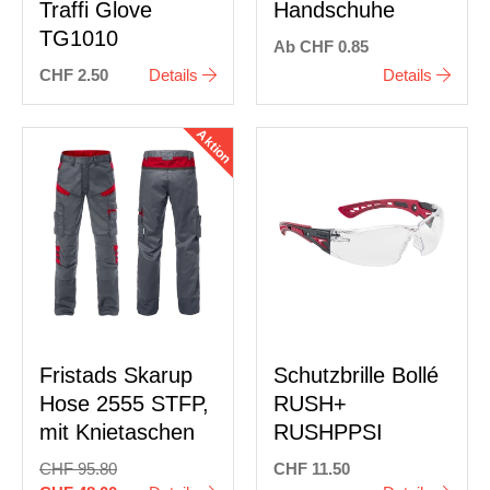
Traffi Glove
Handschuhe
TG1010
Ab CHF 0.85
CHF 2.50
Details
Details
Aktion
Fristads Skarup
Schutzbrille Bollé
Hose 2555 STFP,
RUSH+
mit Knietaschen
RUSHPPSI
CHF 95.80
CHF 11.50