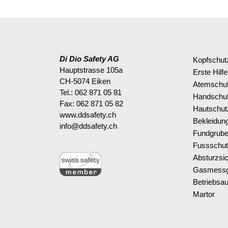
Di Dio Safety AG
Kopfschut
Hauptstrasse 105a
Erste Hilfe
CH-5074 Eiken
Atemschu
Tel.: 062 871 05 81
Handschu
Fax: 062 871 05 82
Hautschut
www.ddsafety.ch
Bekleidun
info@ddsafety.ch
Fundgrub
Fussschu
Absturzsi
Gasmessg
Betriebsau
Martor