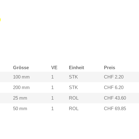
Grösse
VE
Einheit
Preis
100 mm
1
STK
CHF 2.20
200 mm
1
STK
CHF 6.20
25 mm
1
ROL
CHF 43.60
50 mm
1
ROL
CHF 69.85