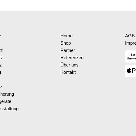
z
Home
AGB 
Shop
Impr
tz
Partner
tz
Referenzen
z
Über uns
g
Kontakt
e
tz
cherung
eräte
sstattung